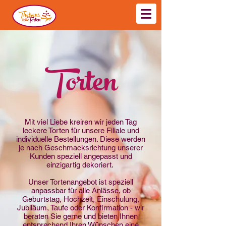
Torten
Mit viel Liebe kreiren wir jeden Tag
leckere Torten für unsere Filiale und
individuelle Bestellungen. Diese werden
je nach Geschmacksrichtung unserer
Kunden speziell angepasst und
einzigartig dekoriert.
Unser Tortenangebot ist speziell
anpassbar für alle Anlässe, ob
Geburtstag, Hochzeit, Einschulung,
Jubiläum, Taufe oder Konfirmation - wir
beraten Sie gerne und bieten Ihnen
entsprechend Ihren Wünschen eine