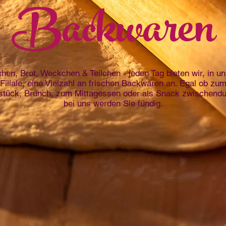
Backwaren
hen, Brot, Weckchen & Teilchen - jeden Tag bieten wir, in u
Filiale, eine Vielzahl an frischen Backwaren an. Egal ob zu
stück, Brunch, zum Mittagessen oder als Snack zwischendu
bei uns werden Sie fündig.