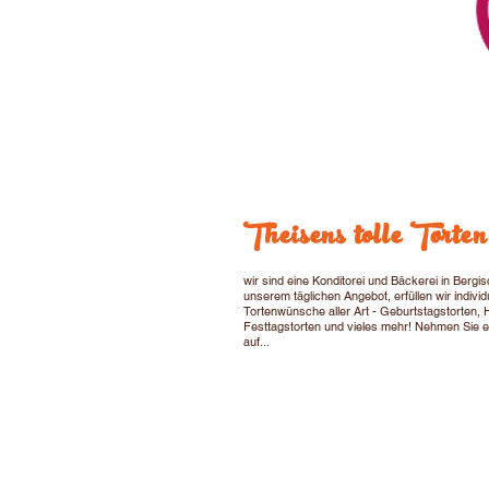
Theisens tolle Torten
wir sind eine Konditorei und Bäckerei in Berg
unserem täglichen Angebot, erfüllen wir individ
Tortenwünsche aller Art - Geburtstagstorten, 
Festtagstorten und vieles mehr! Nehmen Sie e
auf...
© 2024
by Jenlex Film & Media Produ