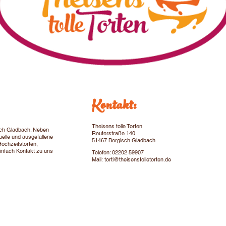
Kontakt:
Theisens tolle Torten
isch Gladbach. Neben
Reuterstraße 140
uelle und ausgefallene
51467 Bergisch Gladbach
Hochzeitstorten,
infach Kontakt zu uns
Telefon: 02202 59907
Mail:
torti@theisenstolletorten.de
ctions