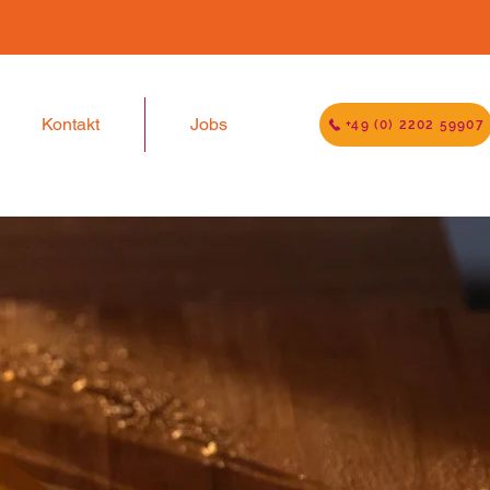
Kontakt
Jobs
+49 (0) 2202 59907