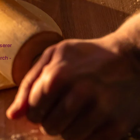
nserer
m
rch -