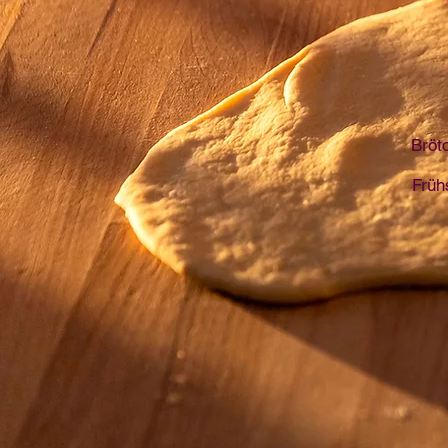
Brötc
Früh