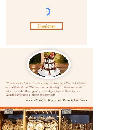
Einreichen
"Theisens tolle Torten arbeitet nur mit hochwertigen Zutaten! Wir sind
ein Backbetrieb der Wert auf die Tradition legt - bei uns wird noch
liebevoll mit der Hand gearbeitet und geschaffen! Das ist unser
Qualitätsunterschied - den man schmeckt!"
Reinhard Theisen - Gründer von Theisens tolle Torten