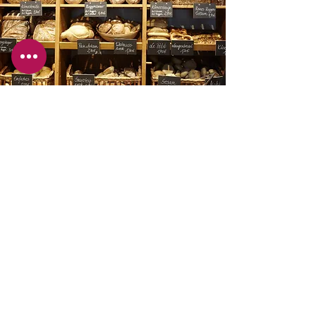
Unsere Filiale
Theisens tolle Torten
Reuterstraße 140
51467 Bergisch Gladbach
Unsere Öffnungszeiten
Montag - Freitag:
06:00 - 18:30
Samstag:
06:00 - 13:00
Sonntag:
08:00 - 16:30